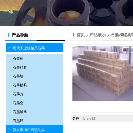
首页
产品展示
石墨和碳刷
产品导航
现代工业机械用石墨
石墨棒
石墨衬套
石墨块
石墨模具
石墨片
石墨套
石墨轴承
名称：
G-9-913
石墨环
新兴市场用石墨制品