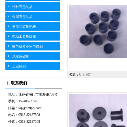
特种石墨制品
金属石墨制品
石墨和碳刷电极
电动工具用碳刷
微电机及小家电碳刷
汽摩用碳刷
工业碳刷
名称：
G-8-807
联系我们
地址：江苏省海门市南海路768号
手机：15240577778
邮箱：top@hmtpty.com
电话：0513-82187598
传真：0513-82187558